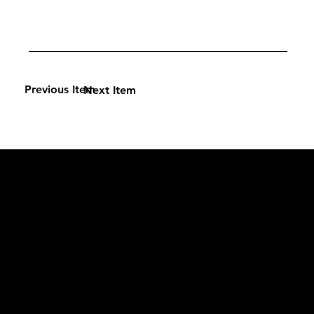
Previous Item
Next Item
L'OFFICIEL
рекламный отдел –
adv@lofficiel.pro
редакция LOFFICIEL о Моде –
editorial.team@lofficiel.pro
ROSSIA
редакция LOFFICIEL о Дизайн –
editorial.team@lofficiel.pro
редакция LOFFICIEL о Гольфе –
editorial.team@lofficiel.pro
проект ЛОКАТОР –
locator@lofficiel.pro