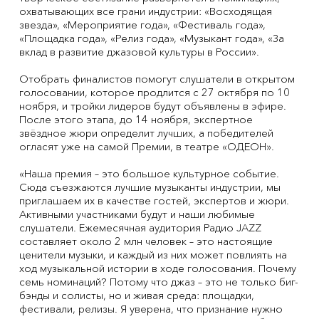
охватывающих все грани индустрии: «Восходящая
звезда», «Мероприятие года», «Фестиваль года»,
«Площадка года», «Релиз года», «Музыкант года», «За
вклад в развитие джазовой культуры в России».
Отобрать финалистов помогут слушатели в открытом
голосовании, которое продлится с 27 октября по 10
ноября, и тройки лидеров будут объявлены в эфире.
После этого этапа, до 14 ноября, экспертное
звёздное жюри определит лучших, а победителей
огласят уже на самой Премии, в театре «ОДЕОН».
«Наша премия – это большое культурное событие.
Сюда съезжаются лучшие музыканты индустрии, мы
приглашаем их в качестве гостей, экспертов и жюри.
Активными участниками будут и наши любимые
слушатели. Ежемесячная аудитория Радио JAZZ
составляет около 2 млн человек – это настоящие
ценители музыки, и каждый из них может повлиять на
ход музыкальной истории в ходе голосования. Почему
семь номинаций? Потому что джаз – это не только биг-
бэнды и солисты, но и живая среда: площадки,
фестивали, релизы. Я уверена, что признание нужно