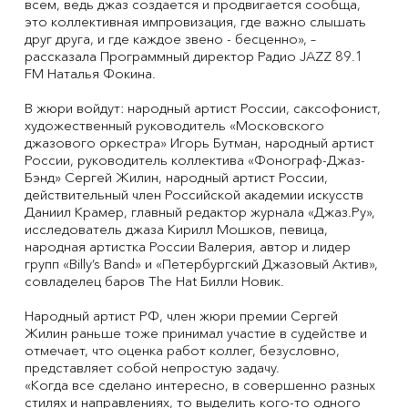
всем, ведь джаз создается и продвигается сообща,
это коллективная импровизация, где важно слышать
друг друга, и где каждое звено - бесценно», –
рассказала Программный директор Радио JAZZ 89.1
FM Наталья Фокина.
В жюри войдут: народный артист России, саксофонист,
художественный руководитель «Московского
джазового оркестра» Игорь Бутман, народный артист
России, руководитель коллектива «Фонограф-Джаз-
Бэнд» Сергей Жилин, народный артист России,
действительный член Российской академии искусств
Даниил Крамер, главный редактор журнала «Джаз.Ру»,
исследователь джаза Кирилл Мошков, певица,
народная артистка России Валерия, автор и лидер
групп «Billy’s Band» и «Петербургский Джазовый Актив»,
совладелец баров The Hat Билли Новик.
Народный артист РФ, член жюри премии Сергей
Жилин раньше тоже принимал участие в судействе и
отмечает, что оценка работ коллег, безусловно,
представляет собой непростую задачу.
«Когда все сделано интересно, в совершенно разных
стилях и направлениях, то выделить кого-то одного