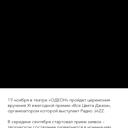
19 ноября в театре «ОДЕОН» пройдет церемония
вручения XI ежегодной премии «Все Цвета Джаза»,
организатором которой выступает Радио JAZZ.
В середине сентября стартовал прием заявок –
творческое состязание развернется в номинациях,