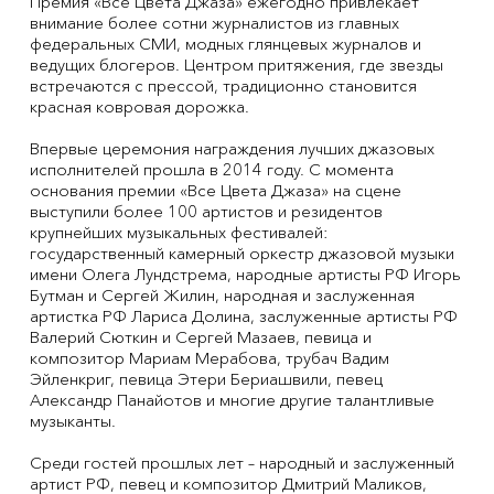
Премия «Все Цвета Джаза» ежегодно привлекает
внимание более сотни журналистов из главных
федеральных СМИ, модных глянцевых журналов и
ведущих блогеров. Центром притяжения, где звезды
встречаются с прессой, традиционно становится
красная ковровая дорожка.
Впервые церемония награждения лучших джазовых
исполнителей прошла в 2014 году. С момента
основания премии «Все Цвета Джаза» на сцене
выступили более 100 артистов и резидентов
крупнейших музыкальных фестивалей:
государственный камерный оркестр джазовой музыки
имени Олега Лундстрема, народные артисты РФ Игорь
Бутман и Сергей Жилин, народная и заслуженная
артистка РФ Лариса Долина, заслуженные артисты РФ
Валерий Сюткин и Сергей Мазаев, певица и
композитор Мариам Мерабова, трубач Вадим
Эйленкриг, певица Этери Бериашвили, певец
Александр Панайотов и многие другие талантливые
музыканты.
Среди гостей прошлых лет – народный и заслуженный
артист РФ, певец и композитор Дмитрий Маликов,