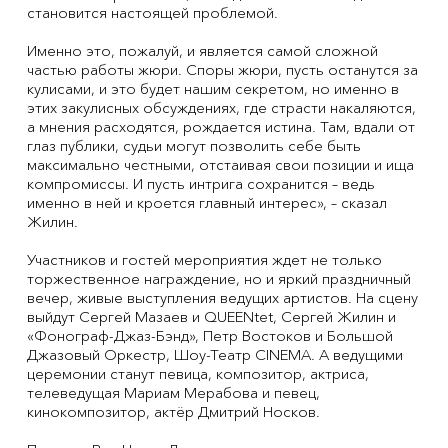
становится настоящей проблемой.
Именно это, пожалуй, и является самой сложной
частью работы жюри. Споры жюри, пусть останутся за
кулисами, и это будет нашим секретом, но именно в
этих закулисных обсуждениях, где страсти накаляются,
а мнения расходятся, рождается истина. Там, вдали от
глаз публики, судьи могут позволить себе быть
максимально честными, отстаивая свои позиции и ища
компромиссы. И пусть интрига сохранится – ведь
именно в ней и кроется главный интерес», – сказал
Жилин.
Участников и гостей мероприятия ждет не только
торжественное награждение, но и яркий праздничный
вечер, живые выступления ведущих артистов. На сцену
выйдут Сергей Мазаев и QUEENtet, Сергей Жилин и
«Фонограф-Джаз-Бэнд», Петр Востоков и Большой
Джазовый Оркестр, Шоу-Театр CINEMA. А ведущими
церемонии станут певица, композитор, актриса,
телеведущая Мариам Мерабова и певец,
кинокомпозитор, актёр Дмитрий Носков.