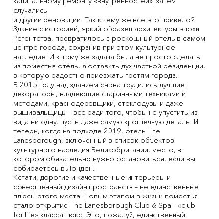
капитальному ремонту «внутренностей», затем
случались
и другии реновации. Так к чему же все это привело?
Здание с историей, яркий образец архитектуры эпохи
Регентства, превратилось в роскошный отель в самом
центре города, сохранив при этом культурное
наследие. И к тому же задача была не просто сделать
из поместья отель, а оставить дух частной резиденции,
в которую радостно приезжать гостям города.
В 2015 году над зданием снова трудились лучшие:
декораторы, владеющие старинными техниками и
методами, краснодеревщики, стеклодувы и даже
вышивальщицы – все ради того, чтобы не упустить из
вида ни одну, пусть даже самую крошечную деталь. И
теперь, когда на подходе 2019, отель The
Lanesborough, включенный в список объектов
культурного наследия Великобритании, место, в
котором обязательно нужно остановиться, если вы
собираетесь в Лондон.
Кстати, дорогие и качественные интерьеры и
совершенный дизайн пространств – не единственные
плюсы этого места. Новым этапом в жизни поместья
стало открытие The Lanesborough Club & Spa – «club
for life» класса люкс. Это, пожалуй, единственный