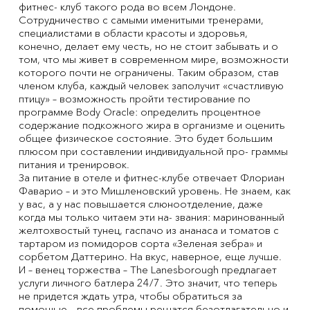
фитнес- клуб такого рода во всем Лондоне.
Сотрудничество с самыми именитыми тренерами,
специалистами в области красоты и здоровья,
конечно, делает ему честь, но не стоит забывать и о
том, что мы живет в современном мире, возможности
которого почти не ограничены. Таким образом, став
членом клуба, каждый человек заполучит «счастливую
птицу» – возможность пройти тестирование по
программе Body Oracle: определить процентное
содержание подкожного жира в организме и оценить
общее физическое состояние. Это будет большим
плюсом при составлении индивидуальной про- граммы
питания и тренировок.
За питание в отеле и фитнес-клубе отвечает Флориан
Фаварио – и это Мишленовский уровень. Не знаем, как
у вас, а у нас повышается слюноотделение, даже
когда мы только читаем эти на- звания: маринованный
желтохвостый тунец, гаспачо из ананаса и томатов c
тартаром из помидоров сорта «Зеленая зебра» и
сорбетом Даттерино. На вкус, наверное, еще лучше.
И – венец торжества – The Lanesborough предлагает
услуги личного батлера 24/7. Это значит, что теперь
не придется ждать утра, чтобы обратиться за
помощью – все проблемы решатся безотлагательно и