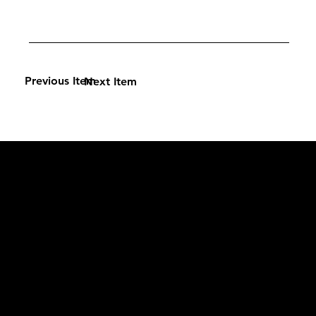
Previous Item
Next Item
L'OFFICIEL
рекламный отдел –
adv@lofficiel.pro
редакция LOFFICIEL о Моде –
editorial.team@lofficiel.pro
ROSSIA
редакция LOFFICIEL о Дизайн –
editorial.team@lofficiel.pro
редакция LOFFICIEL о Гольфе –
editorial.team@lofficiel.pro
проект ЛОКАТОР –
locator@lofficiel.pro