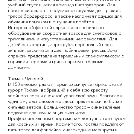
учебный спуск и целая команда инструкторов. Для
профессионалов — сноупарк с фигурами для трюков,
трасса бордеркросс, а также наклонная подушка для
обучения прыжкам и ощущения полётов.
Интересной фишкой парка стала специально
оборудованная скоростная трасса для снегоходов с
трамплинами и искусственными неровностями. Для
детей есть картинг, аэротруба, верёвочный парк,
зиплайн, хаски-парк и две тюбинговые трассы. Зона
апре-ски представлена термальным спа-комплексом с
горячими термами и гриль-парком с тёплыми
домиками.
Такман, Чусовой
В 150 километрах от Перми раскинулся горнолыжный
курорт Такман, вобравший в себя всю красоту
хвойного леса и снежной уральской зимы. Благодаря
удачному расположению здесь практически не бывает
сильных ветров. Большинство трасс — сине-зелёные,
подходят для начинающих лыжников.
Профессиональным спортсменам доступны три спуска:
два красных и чёрный. Кроме того, гостям предлагают
пять трасс для фрирайда, снегоходные маршруты и