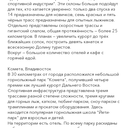
спортивной индустрии". Эти склоны больше подойдут
для тех, кто катается уверенно: только два спуска из
14 предназначены для новичков, семь красных и пять
чёрных трасс предназначены для опытных лыжников.
Отдельно представлены скоростные трассы и
гигантский слалом, общая протяжённость — более 25
километров. В планах — увеличить курорт до трёх
ближайших сопок, построить девять канаток и
всесезонную Долину туристов.
Вокруг — большое количество отелей и кафе с
горячей едой.
Комета, Владивосток
В 30 километрах от города расположился небольшой
горнолыжный парк "Комета", получивший четыре
премии как лучший курорт Дальнего Востока.
Спортивная инфраструктура представлена тремя
трассами разной степени сложности, тремя кругами
для горных лыж, катком, тюбинг-парком, сноу-парком с
трамплинами и прокатом оборудования. Здесь
находится популярная горнолыжная школа "Йети-
парк" для взрослых и детей.
На территории есть отель. По всему парку раскиданы