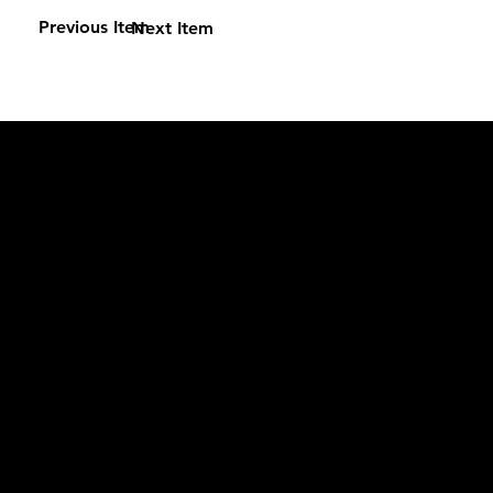
Previous Item
Next Item
L'OFFICIEL
рекламный отдел –
adv@lofficiel.pro
редакция LOFFICIEL о Моде –
editorial.team@lofficiel.pro
ROSSIA
редакция LOFFICIEL о Дизайн –
editorial.team@lofficiel.pro
редакция LOFFICIEL о Гольфе –
editorial.team@lofficiel.pro
проект ЛОКАТОР –
locator@lofficiel.pro