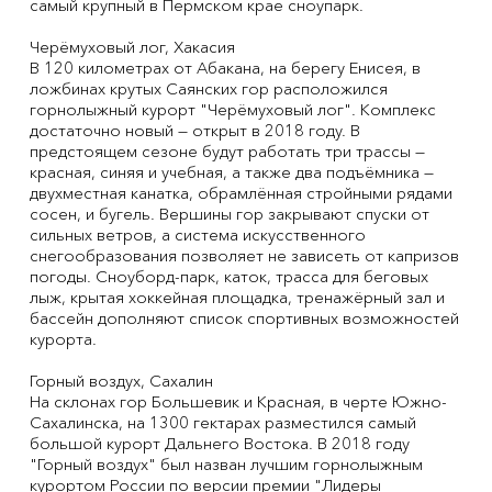
самый крупный в Пермском крае сноупарк.
Черёмуховый лог, Хакасия
В 120 километрах от Абакана, на берегу Енисея, в
ложбинах крутых Саянских гор расположился
горнолыжный курорт "Черёмуховый лог". Комплекс
достаточно новый — открыт в 2018 году. В
предстоящем сезоне будут работать три трассы —
красная, синяя и учебная, а также два подъёмника —
двухместная канатка, обрамлённая стройными рядами
сосен, и бугель. Вершины гор закрывают спуски от
сильных ветров, а система искусственного
снегообразования позволяет не зависеть от капризов
погоды. Сноуборд-парк, каток, трасса для беговых
лыж, крытая хоккейная площадка, тренажёрный зал и
бассейн дополняют список спортивных возможностей
курорта.
Горный воздух, Сахалин
На склонах гор Большевик и Красная, в черте Южно-
Сахалинска, на 1300 гектарах разместился самый
большой курорт Дальнего Востока. В 2018 году
"Горный воздух" был назван лучшим горнолыжным
курортом России по версии премии "Лидеры