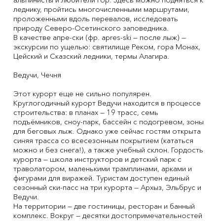
леднику, пройтись многочисленными маршрутами,
проложенными вдоль перевалов, исследовать
природу Северо-Осетинского заповедника.
В качестве апре-ски (фр. apres-ski — после лыж) —
экскурсии по ущелью: святилище Реком, гора Монах,
Цейский и Сказский ледники, термы Алагира.
Ведучи, Чечня
Этот курорт еще не сильно популярен.
Круглогодичный курорт Ведучи находится в процессе
строительства: в планах — 19 трасс, семь
подъёмников, сноу-парк, бассейн с подогревом, зоны
для беговых лыж. Однако уже сейчас гостям открыта
синяя трасса со всесезонным покрытием (кататься
можно и без снега!), а также учебный склон. Гордость
курорта — школа инструкторов и детский парк с
траволатором, маленькими трамплинами, арками и
фигурами для виражей. Туристам доступен единый
сезонный ски-пасс на три курорта — Архыз, Эльбрус и
Ведучи.
На территории — две гостиницы, ресторан и банный
комплекс. Вокруг — десятки достопримечательностей