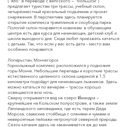
("яло" в переводе с вепсского — "большой")
предлагает туристам три трассы, учебный склон,
четырёхместный кресельный подъёмник и прокат
снаряжения. В перспективе здесь планируется
открытие комплекса трамплинов и сноуборд-парка.
Пологий склон понравится новичкам: в обучающем
центре есть два курса для начинающих, детский клуб и
школа выходного дня. Сюда любят приезжать кататься
с детьми. Так, что если у вас есть дети – место вам
особенно понравится.
Лопарьстан, Мончегорск
Горнолыжный комплекс расположился у подножия
горы Монче. Небольшие перепады и короткие трассы
естественного целинного склона шириной в 1,5
километра подойдут для начинающих лыжников. Здесь
можно кататься по вечерам — трассы хорошо
освещаются всю ночь.
Сверху открывается вид на озеро И́мандра —
крупнейшее на Кольском полуострове, а также земли
Лапландского заповедника, где есть терем Деда
Мороза, саамские стойбища с оленями и чумами и
невероятные пейзажи нетронутой северной природы.
Сезон катания здесь не заканчивается аж до мая.