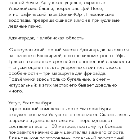
горной Чечни: Аргунское ущелье, охранные
Ушкалойские башни, некрополь Цой-Педе,
этнографический парк Донди-Юрт, Нихалойские
водопады, превращающиеся зимой в причудливые
ледяные панно.
Аджигардак, Челябинская область
Южноуральский горный массив Аджигардак находится
на границе с Башкирией, в сотне километров от Уфы.
Трассы в основном средней и повышенной сложности
— спуски оценят те, кто уверенно стоит на лыжах, в
особенности — три маршрута для фрирайда.
Подъёмники здесь только бугельные, а снег —
натуральный: в этих местах его бывает довольно
много.
Уктус, Екатеринбург
Горнолыжный комплекс в черте Екатеринбурга
окружён соснами Уктусского лесопарка. Склоны здесь
широкие и довольно пологие — перепад высот
составляет всего 100 метров, поэтому тут больше
понравится начинающим ценителям зимнего спорта.
Для новичков подготовлены отдельный просторный