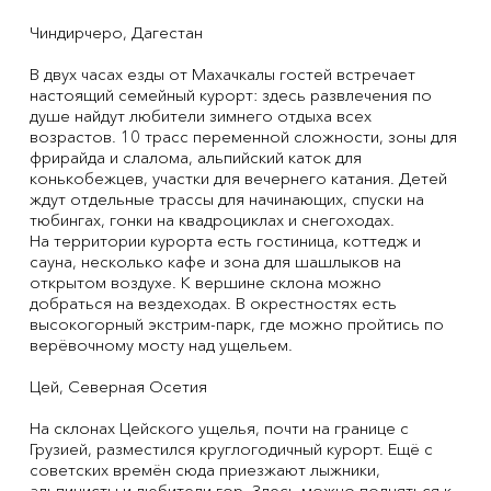
Чиндирчеро, Дагестан
В двух часах езды от Махачкалы гостей встречает
настоящий семейный курорт: здесь развлечения по
душе найдут любители зимнего отдыха всех
возрастов. 10 трасс переменной сложности, зоны для
фрирайда и слалома, альпийский каток для
конькобежцев, участки для вечернего катания. Детей
ждут отдельные трассы для начинающих, спуски на
тюбингах, гонки на квадроциклах и снегоходах.
На территории курорта есть гостиница, коттедж и
сауна, несколько кафе и зона для шашлыков на
открытом воздухе. К вершине склона можно
добраться на вездеходах. В окрестностях есть
высокогорный экстрим-парк, где можно пройтись по
верёвочному мосту над ущельем.
Цей, Северная Осетия
На склонах Цейского ущелья, почти на границе с
Грузией, разместился круглогодичный курорт. Ещё с
советских времён сюда приезжают лыжники,
альпинисты и любители гор. Здесь можно подняться к