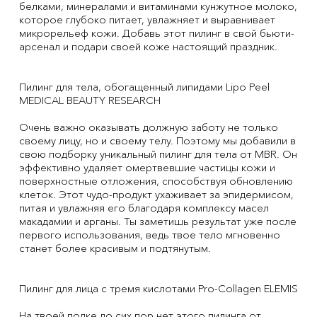
белками, минералами и витаминами кунжутное молоко,
которое глубоко питает, увлажняет и выравнивает
микрорельеф кожи. Добавь этот пилинг в свой бьюти-
арсенал и подари своей коже настоящий праздник.
Пилинг для тела, обогащенный липидами Lipo Peel
MEDICAL BEAUTY RESEARCH
Очень важно оказывать должную заботу не только
своему лицу, но и своему телу. Поэтому мы добавили в
свою подборку уникальный пилинг для тела от MBR. Он
эффективно удаляет омертвевшие частицы кожи и
поверхностные отложения, способствуя обновлению
клеток. Этот чудо-продукт ухаживает за эпидермисом,
питая и увлажняя его благодаря комплексу масел
макадамии и арганы. Ты заметишь результат уже после
первого использования, ведь твое тело мгновенно
станет более красивым и подтянутым.
Пилинг для лица с тремя кислотами Pro-Collagen ELEMIS
На твоей полке до сих пор нет этого пилинга от