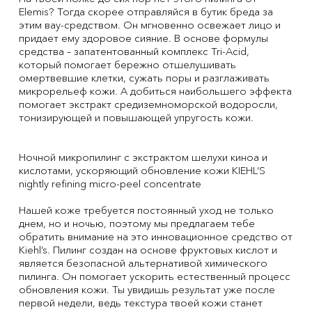
Elemis? Тогда скорее отправляйся в бутик бреда за
этим вау-средством. Он мгновенно освежает лицо и
придает ему здоровое сияние. В основе формулы
средства – запатентованный комплекс Tri-Acid,
который помогает бережно отшелушивать
омертвевшие клетки, сужать поры и разглаживать
микрорельеф кожи. А добиться наибольшего эффекта
помогает экстракт средиземноморской водоросли,
тонизирующей и повышающей упругость кожи.
Ночной микропилинг с экстрактом шелухи киноа и
кислотами, ускоряющий обновление кожи KIEHL’S
nightly refining micro-peel concentrate
Нашей коже требуется постоянный уход не только
днем, но и ночью, поэтому мы предлагаем тебе
обратить внимание на это инновационное средство от
Kiehl’s. Пилинг создан на основе фруктовых кислот и
является безопасной альтернативой химического
пилинга. Он помогает ускорить естественный процесс
обновления кожи. Ты увидишь результат уже после
первой недели, ведь текстура твоей кожи станет