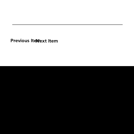
Previous Item
Next Item
L'OFFICIEL
рекламный отдел –
adv@lofficiel.pro
редакция LOFFICIEL о Моде –
editorial.team@lofficiel.pro
ROSSIA
редакция LOFFICIEL о Дизайн –
editorial.team@lofficiel.pro
редакция LOFFICIEL о Гольфе –
editorial.team@lofficiel.pro