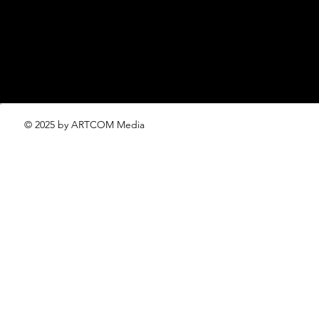
проект ЛОКАТОР –
locator@lofficiel.pro
© 2025 by ARTCOM Media