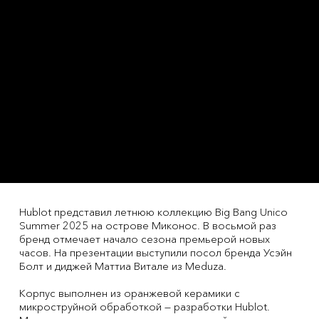
Hublot представил летнюю коллекцию Big Bang Unico
Summer 2025 на острове Миконос. В восьмой раз
бренд отмечает начало сезона премьерой новых
часов. На презентации выступили посол бренда Усэйн
Болт и диджей Маттиа Витале из Meduza.
Корпус выполнен из оранжевой керамики с
микроструйной обработкой — разработки Hublot.