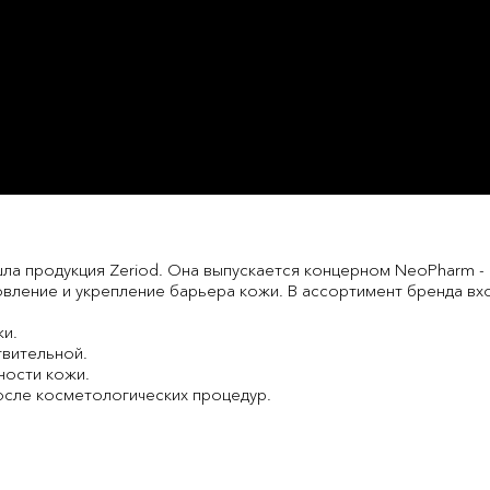
а продукция Zeriod. Она выпускается концерном NeoPharm - 
вление и укрепление барьера кожи. В ассортимент бренда вхо
жи.
твительной.
ности кожи.
осле косметологических процедур.