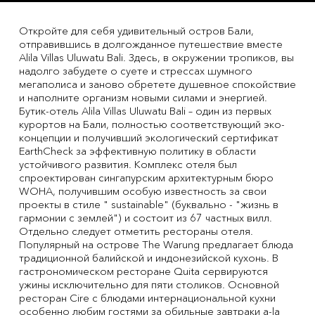
Откройте для себя удивительный остров Бали,
отправившись в долгожданное путешествие вместе
Alila Villas Uluwatu Bali. Здесь, в окружении тропиков, вы
надолго забудете о суете и стрессах шумного
мегаполиса и заново обретете душевное спокойствие
и наполните организм новыми силами и энергией.
Бутик-отель Alila Villas Uluwatu Bali – один из первых
курортов на Бали, полностью соответствующий эко-
концепции и получивший экологический сертификат
EarthCheck за эффективную политику в области
устойчивого развития. Комплекс отеля был
спроектирован сингапурским архитектурным бюро
WOHA, получившим особую известность за свои
проекты в стиле " sustainable" (буквально - "жизнь в
гармонии с землей") и состоит из 67 частных вилл.
Отдельно следует отметить рестораны отеля.
Популярный на острове The Warung предлагает блюда
традиционной балийской и индонезийской кухонь. В
гастрономическом ресторане Quita сервируются
ужины исключительно для пяти столиков. Основной
ресторан Cire с блюдами интернациональной кухни
особенно любим гостями за обильные завтраки a-la