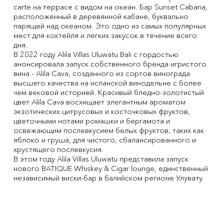
carte на террасе с видом на океан. Бар Sunset Cabana,
расположенный в деревянной кабане, буквально
парящей над океаном. Это одно из самых популярных
мест для коктейля и легких закусок в течение всего
дня.
В 2022 году Alila Villas Uluwatu Bali с гордостью
анонсировала запуск собственного бренда игристого
вина - Alila Cava, созданного из сортов винограда
высшего качества на испанской винодельне с более
чем вековой историей. Красивый бледно-золотистый
цвет Alila Cava восхищает элегантным ароматом
экзотических цитрусовых и косточковых фруктов,
цветочными нотами ромашки и бергамота и
освежающим послевкусием белых фруктов, таких как
яблоко и груша, для чистого, сбалансированного и
хрустящего послевкусия.
В этом году Alila Villas Uluwatu представила запуск
нового BATIQUE Whiskey & Cigar lounge, единственный
независимый виски-бар в балийском регионе Улувату.