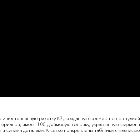
тавил теннисную ракетку K7, созданную совместно со студией 
териалов, имеет 100-дюймовую головку, украшенную фирмен
 и синими деталями. К сетке прикреплены таблички с надписью 