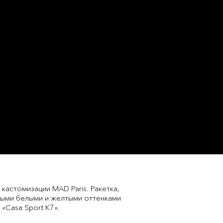
кастомизации MAD Paris. Ракетка,
ными белыми и желтыми оттенками
«Casa Sport K7».