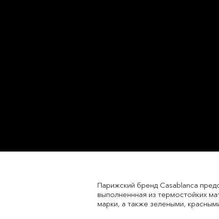
Парижский бренд Casablanca предс
выполненнная из термостойких ма
марки, а также зелеными, красными