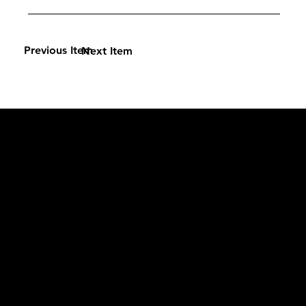
Previous Item
Next Item
L'OFFICIEL
рекламный отдел –
adv@lofficiel.pro
редакция LOFFICIEL о Моде –
editorial.team@lofficiel.pro
ROSSIA
редакция LOFFICIEL о Дизайн –
editorial.team@lofficiel.pro
редакция LOFFICIEL о Гольфе –
editorial.team@lofficiel.pro
проект ЛОКАТОР –
locator@lofficiel.pro