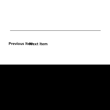
Previous Item
Next Item
L'OFFICIEL
рекламный отдел –
adv@lofficiel.pro
редакция LOFFICIEL о Моде –
editorial.team@lofficiel.pro
ROSSIA
редакция LOFFICIEL о Дизайн –
editorial.team@lofficiel.pro
редакция LOFFICIEL о Гольфе –