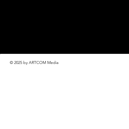
editorial.team@lofficiel.pro
проект ЛОКАТОР –
locator@lofficiel.pro
© 2025 by ARTCOM Media