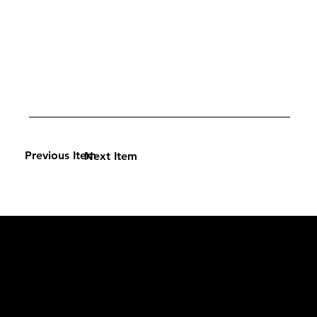
Previous Item
Next Item
L'OFFICIEL
рекламный отдел –
adv@lofficiel.pro
редакция LOFFICIEL о Моде –
editorial.team@lofficiel.pro
редакция LOFFICIEL о Дизайн –