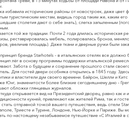
 фонтана Треви, в 15 минутах ходьбы от площади Навона и от
ы.
ка избавила исторические районы от новостроек, даже цвет 
тым туристическим местам, видишь город таким же, каким его 
шедшие столетия дают о себе знать), слегка запыленным (пог
ным.
ивается той же традиции. Почти 2 года длилась историческая р
кизы, реставрировалась мебель, полировалась бронза, меняло
ов, увеличив площадь). Даже ткани и дверные ручки были заказ
принцип бренда Starhotels – в итальянских отелях все должно 
ринцип лёг в основу программы поддержки итальянской ремесл
вивают. Забота о будущем и сохранение прошлого стали своего
 отель. Для гостей двери особняка открылись в 1845 году. Зде
итики и властители дум своего времени. Байрон, Шелли и Китс 
зже Юнг, знаменитости более близкие сегодняшнему дню – Грег
ашают обложки глянцевых журналов.
ткуда открывается вид на Президентский дворец, равно как и
диционности кухней, привлекают как жителей Рима, так и госте
гут стать отправной точкой вашего путешествия, ведь отели Star
аполе, Триесте и Турине, Лондоне, Нью-Йорке и Париже. Вы 
вать по-настоящему незабываемое путешествие «С Италией в с