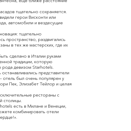
 Пантеона, еще ближе расстояние
фасадов тщательно сохраняется.
видели герои Висконти или
ода, автомобили и вездесущие
еновация: тщательно
сь пространство, раздвигались
аны в тех же мастерских, где их
быть сделано в Италии руками
енной традиции, которую
 рода девизом Starhotels.
сь останавливались представители
– отель был очень популярен у
ори Пек, Элизабет Тейлор и целая
 исключительные рестораны с
й столицы.
hotels есть в Милане и Венеции,
можете комбинировать отели
ердце!».