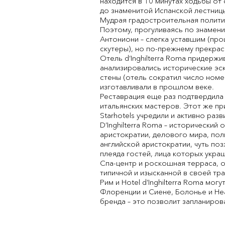
находится в 10 минутах ходьбы от
до знаменитой Испанской лестниц
Мудрая градостроительная полити
Поэтому, прогуливаясь по знамени
Антониони – слегка уставшим (про
скутеры), но по-прежнему прекрас
Отель d’Inghilterra Roma придерж
анализировались исторические эс
стены (отель сократил число номер
изготавливали в прошлом веке.
Реставрация еще раз подтвердила 
итальянских мастеров. Этот же п
Starhotels учредили и активно раз
D’Inghilterra Roma – исторический
аристократии, делового мира, пол
английской аристократии, чуть по
плеяда гостей, лица которых укр
Спа-центр и роскошная терраса, о
типичной и изысканной в своей тра
Рим и Hotel d’Inghilterra Roma мо
Флоренции и Сиене, Болонье и Не
бренда – это позволит запланиро