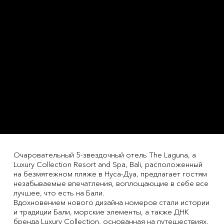
Очаровательный 5-звездочный отель The Laguna, a
Luxury Collection Resort and Spa, Bali, расположенный
на безмятежном пляже в Нуса-Дуа, предлагает гостям
незабываемые впечатления, воплощающие в себе все
лучшее, что есть на Бали.
Вдохновением нового дизайна номеров стали истории
и традиции Бали, морские элементы, а также ДНК
бренда Luxury Collection, основанная на путешествиях.