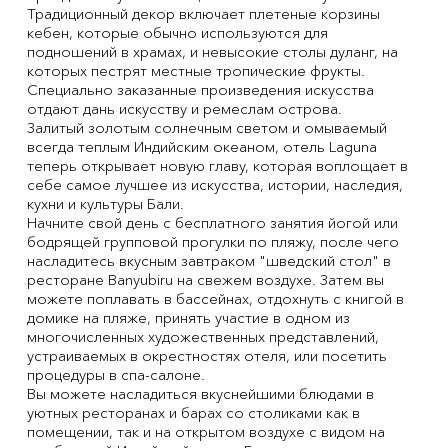
Традиционный декор включает плетеные корзины
кебен, которые обычно используются для
подношений в храмах, и невысокие столы дуланг, на
которых пестрят местные тропические фрукты.
Специально заказанные произведения искусства
отдают дань искусству и ремеслам острова.
Залитый золотым солнечным светом и омываемый
всегда теплым Индийским океаном, отель Laguna
теперь открывает новую главу, которая воплощает в
себе самое лучшее из искусства, истории, наследия,
кухни и культуры Бали.
Начните свой день с бесплатного занятия йогой или
бодрящей групповой прогулки по пляжу, после чего
насладитесь вкусным завтраком "шведский стол" в
ресторане Banyubiru на свежем воздухе. Затем вы
можете поплавать в бассейнах, отдохнуть с книгой в
домике на пляже, принять участие в одном из
многочисленных художественных представлений,
устраиваемых в окрестностях отеля, или посетить
процедуры в спа-салоне.
Вы можете насладиться вкуснейшими блюдами в
уютных ресторанах и барах со столиками как в
помещении, так и на открытом воздухе с видом на