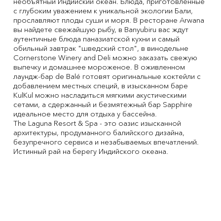
необъятный Индийский океан. Блюда, приготовленные
с глубоким уважением к уникальной экологии Бали,
прославляют плоды суши и моря. В ресторане Arwana
вы найдете свежайшую рыбу, в Banyubiru вас ждут
аутентичные блюда паназиатской кухни и самый
обильный завтрак "шведский стол", в винодельне
Cornerstone Winery and Deli можно заказать свежую
выпечку и домашнее мороженое. В оживленном
лаундж-бар de Balé готовят оригинальные коктейли с
добавлением местных специй, в изысканном баре
KulKul можно насладиться мягкими акустическими
сетами, а сдержанный и безмятежный бар Sapphire
идеальное место для отдыха у бассейна.
The Laguna Resort & Spa - это оазис изысканной
архитектуры, продуманного балийского дизайна,
безупречного сервиса и незабываемых впечатлений.
Истинный рай на берегу Индийского океана.