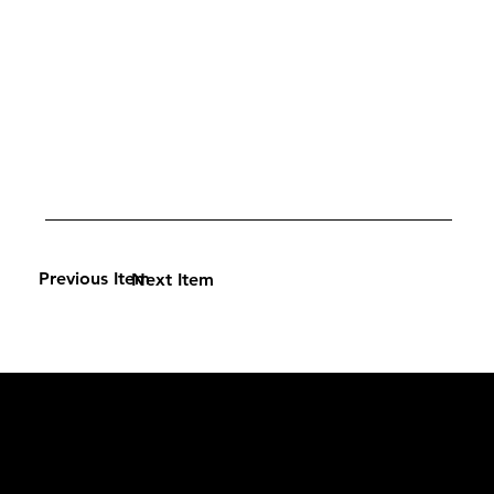
Previous Item
Next Item
L'OFFICIEL
рекламный отдел –
adv@lofficiel.pro
редакция LOFFICIEL о Моде –
editorial.team@lofficiel.pro