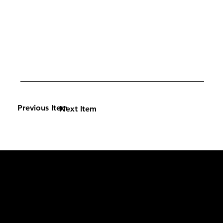
Previous Item
Next Item
L'OFFICIEL
рекламный отдел –
adv@lofficiel.pro
редакция LOFFICIEL о Моде –
editorial.team@lofficiel.pro
редакция LOFFICIEL о Дизайн –