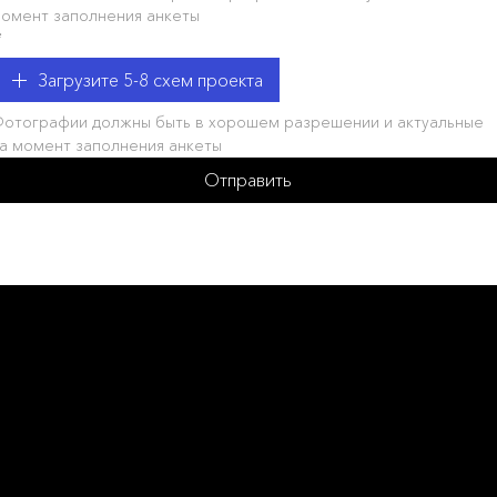
момент заполнения анкеты  
*
Загрузите 5-8 схем проекта
отографии должны быть в хорошем разрешении и актуальные 
а момент заполнения анкеты
Отправить
L ROSSIA