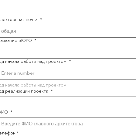
Электронная почта
*
Название БЮРО
*
Год начала работы над проектом
*
од начала работы над проектом
од реализации проекта
*
ФИО
*
елефон
*