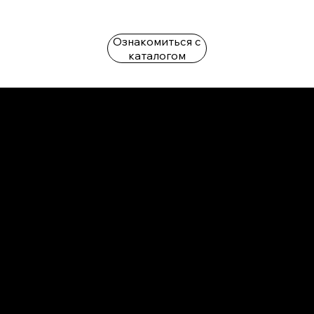
Ознакомиться с
каталогом
L'OFFICIEL
рекламный отдел –
adv@lofficiel.pro
редакция LOFFICIEL о Моде –
editorial.team@lofficiel.pro
ROSSIA
редакция LOFFICIEL о Дизайн –
editorial.team@lofficiel.pro
редакция LOFFICIEL о Гольфе –
editorial.team@lofficiel.pro
проект ЛОКАТОР –
locator@lofficiel.pro