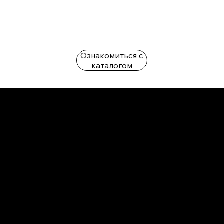
Ознакомиться с
каталогом
L'OFFICIEL
рекламный отдел –
adv@lofficiel.pro
редакция LOFFICIEL о Моде –
editorial.team@lofficiel.pro
ROSSIA
редакция LOFFICIEL о Дизайн –
editorial.team@lofficiel.pro
редакция LOFFICIEL о Гольфе –
editorial.team@lofficiel.pro
проект ЛОКАТОР –
locator@lofficiel.pro