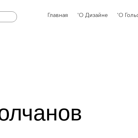
Главная
'О Дизайне
'О Голь
олчанов