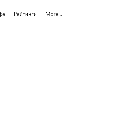
фе
Рейтинги
More...