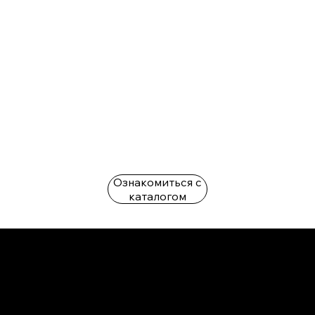
Ознакомиться с
каталогом
L'OFFICIEL
рекламный отдел –
adv@lofficiel.pro
редакция LOFFICIEL о Моде –
editorial.team@lofficiel.pro