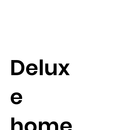
Delux
e
home