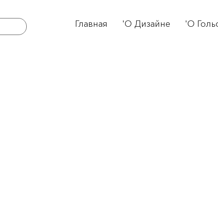
Главная
'О Дизайне
'О Голь