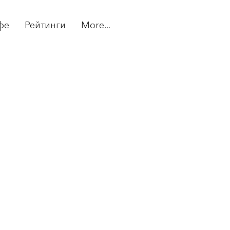
фе
Рейтинги
More...