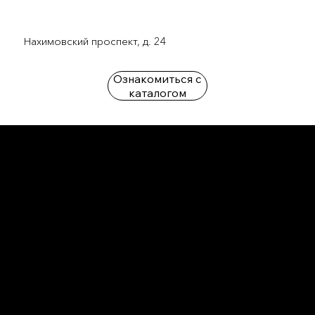
Нахимовский проспект, д. 24
Ознакомиться с
каталогом
L'OFFICIEL
рекламный отдел –
adv@lofficiel.pro
редакция LOFFICIEL о Моде –
editorial.team@lofficiel.pro
ROSSIA
редакция LOFFICIEL о Дизайн –
editorial.team@lofficiel.pro
редакция LOFFICIEL о Гольфе –
editorial.team@lofficiel.pro
проект ЛОКАТОР –
locator@lofficiel.pro